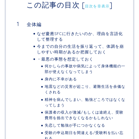
この記事の目次
[
]
目次を非表示
全体編
なぜ慶應SFCに行きたいのか、理由を言語化
して整理する
今までの自分の生活を振り返って、体調を崩
しやすい時期があるか把握しておく
・最悪の事態を想定しておく
何かしらの事故や病気によって身体機能の一
部が使えなくなってしまう
身内に不幸がある
地震などの災害が起こり、避難生活を余儀な
くされる
精神を病んでしまい、勉強どころではなくな
ってしまう
保護者の収入が激減/もしくは途絶え、受験
費用を捻出できなくなるかもしれない
失恋して勉強が手につかなくなる
受験の申込期日を間違える/受験料を払い忘
れる