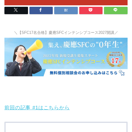
＼【SFC17名合格】慶應SFCインテンシブコース2027開講／
前回の記事 #1はこちらから