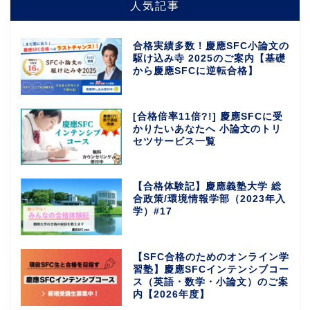
人気記事
合格実績多数！慶應SFC小論文の
駆け込み寺 2025のご案内【基礎
から慶應SFCに逆転合格】
[合格倍率11倍?!] 慶應SFCに受
かりたいあなたへ 小論文のトリ
セツサービス一覧
【合格体験記】慶應義塾大学 総
合政策/環境情報学部（2023年入
学）#17
【SFC合格のためのオンライン学
習塾】慶應SFCインテンシブコー
ス（英語・数学・小論文）のご案
内【2026年度】