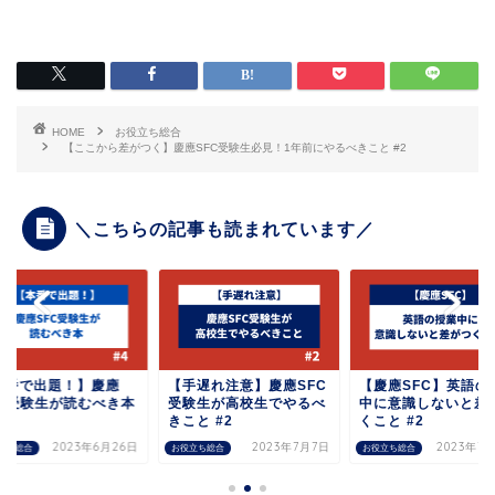
HOME
お役立ち総合
【ここから差がつく】慶應SFC受験生必見！1年前にやるべきこと #2
＼こちらの記事も読まれています／
【手遅れ注意】慶應SFC
【慶應SFC】英語の授業
【本番で出題
受験生が高校生でやるべ
中に意識しないと差がつ
SFC受験生が
きこと #2
くこと #2
#4
2023年7月7日
2023年7月12日
20
お役立ち総合
お役立ち総合
お役立ち総合