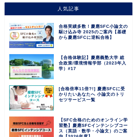
人気記事
合格実績多数！慶應SFC小論文の
駆け込み寺 2025のご案内【基礎
から慶應SFCに逆転合格】
【合格体験記】慶應義塾大学 総
合政策/環境情報学部（2023年入
学）#17
[合格倍率11倍?!] 慶應SFCに受
かりたいあなたへ 小論文のトリ
セツサービス一覧
【SFC合格のためのオンライン学
習塾】慶應SFCインテンシブコー
ス（英語・数学・小論文）のご案
内【2026年度】