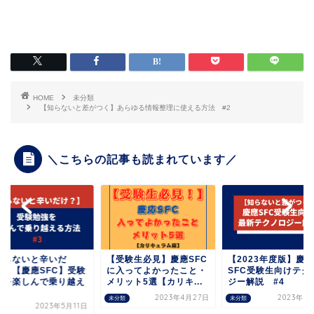
HOME
未分類
【知らないと差がつく】あらゆる情報整理に使える方法 #2
＼こちらの記事も読まれています／
知らないと辛いだ
【受験生必見】慶應SFC
【2023年度版】慶應
？】【慶應SFC】受験
に入ってよかったこと・
SFC受験生向けテク
強を楽しんで乗り越え
メリット5選【カリキ...
ジー解説 #4
.
2023年4月27日
2023年5
未分類
未分類
2023年5月11日
類