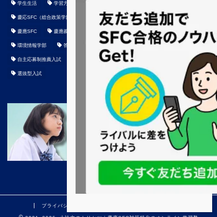
学生生活
学習方法
小論文
小論文読解講座
慶応SFC
慶応SFC（総合政策学部、環境情報学部）小論文の記事まとめ
慶応経済
慶應SFC
慶應義塾大学
東京大学
東大
添削
環境情報学部
答案
総合型選抜
総合政策学部
自主応募制推薦入試
英語
要約
近代性
過去問
選抜型入試
プライバシーポリシー
特定商取引法に基づく表記