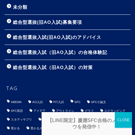
未分類
総合型選抜(旧AO入試)募集要項
総合型選抜入試(旧AO入試)のアドバイス
総合型選抜入試（旧AO入試）の合格体験記
総合型選抜入試（旧AO入試）の対策
TAG
ABEMA
AO入試
FIT入試
SFC
SFC小論文
SFC英語
アイデア
アウトライン
グラフ
スクラッピング
スタディサプリ
チャート
京大
京都産業大学
参考書
【LINE限定】慶應SFC合格のノウハ
ウを発信中！
受かる
受かる人
受験対策
合格体験記
国公立大学