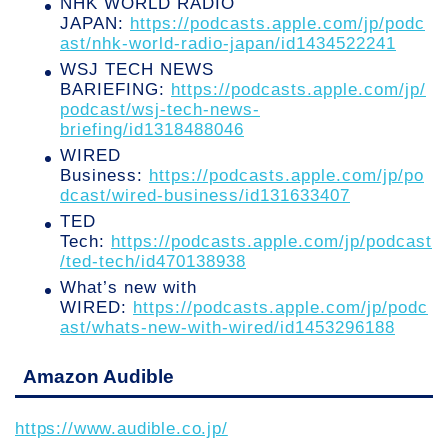
NHK WORLD RADIO
JAPAN:
https://podcasts.apple.com/jp/podc
ast/nhk-world-radio-japan/id1434522241
WSJ TECH NEWS
BARIEFING:
https://podcasts.apple.com/jp/
podcast/wsj-tech-news-
briefing/id1318488046
WIRED
Business:
https://podcasts.apple.com/jp/po
dcast/wired-business/id131633407
TED
Tech:
https://podcasts.apple.com/jp/podcast
/ted-tech/id470138938
What’s new with
WIRED:
https://podcasts.apple.com/jp/podc
ast/whats-new-with-wired/id1453296188
Amazon Audible
https://www.audible.co.jp/