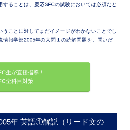
用することは、慶応SFCの試験においては必須だと
いうことに対してまだイメージがわかないことでし
情報学部2005年の大問１の読解問題を、問いだ
FC生が直接指導！
FC全科目対策
005年 英語①解説（リード文の