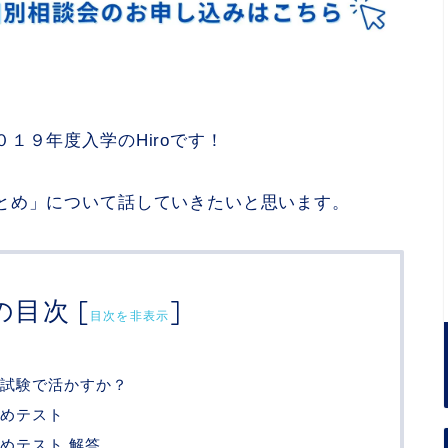
１９年度入学のHiroです！
とめ」について話していきたいと思います。
の目次
[
]
目次を非表示
試験で活かすか？
めテスト
めテスト 解答